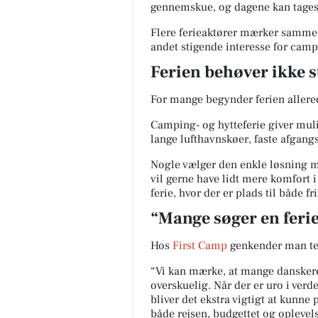
gennemskue, og dagene kan tages 
Flere ferieaktører mærker samme
andet stigende interesse for camp
Ferien behøver ikke s
For mange begynder ferien allered
Camping- og hytteferie giver mulig
lange lufthavnskøer, faste afgang
Nogle vælger den enkle løsning m
vil gerne have lidt mere komfort 
ferie, hvor der er plads til både 
“Mange søger en ferie
Hos
First Camp
genkender man te
“Vi kan mærke, at mange danskere l
overskuelig. Når der er uro i verd
bliver det ekstra vigtigt at kunne
både rejsen, budgettet og oplevel