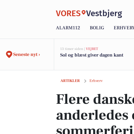
VORES
Vestbjerg
ALARM112
BOLIG
ERHVER
13 timer siden |
VEJRET
Seneste nyt ›
Sol og blæst giver dagen kant
Flere danskere tænker anderledes om 
ARTIKLER
Erhverv
Flere dansk
anderledes
sommerferie