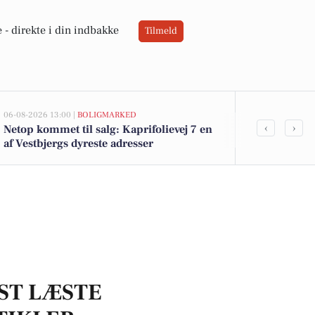
 -
direkte i din indbakke
Tilmeld
06-08-2026 13:00 |
BOLIGMARKED
05-08-2026 13:01
‹
›
Netop kommet til salg: Kaprifolievej 7 en
Top 6 over dy
af Vestbjergs dyreste adresser
Vestbjerg. Pr
ST LÆSTE