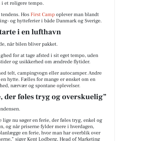
i et roligere tempo.
 tendens. Hos
First Camp
oplever man blandt
ing- og hytteferier i både Danmark og Sverige.
tarte i en lufthavn
e, når bilen bliver pakket.
hed for at tage afsted i sit eget tempo, uden
stider og usikkerhed om ændrede flytider.
ed telt, campingvogn eller autocamper. Andre
i en hytte. Fælles for mange er ønsket om en
frihed, nærvær og spontane oplevelser.
, der føles tryg og overskuelig”
ndensen.
ige nu søger en ferie, der føles tryg, enkel og
en, og når priserne fylder mere i hverdagen,
 planlægge en ferie, hvor man har overblik over
serne,” siger Kent Lodberg, Head of Marketing