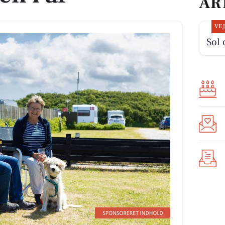
AR
VE
Sol 