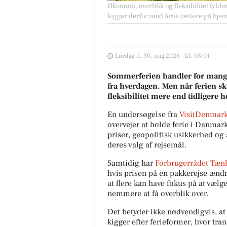
Økonomi, overblik og fleksibilitet fyl
kigger derfor mod ferie tættere på hje
Lørdag d. 30. maj 2026 - kl. 08:01
Sommerferien handler for mange
fra hverdagen. Men når ferien sk
fleksibilitet mere end tidligere
En undersøgelse fra
VisitDenmark
overvejer at holde ferie i Danmark 
priser, geopolitisk usikkerhed o
deres valg af rejsemål.
Samtidig har
Forbrugerrådet Tæn
hvis prisen på en pakkerejse ændre
at flere kan have fokus på at væl
nemmere at få overblik over.
Det betyder ikke nødvendigvis, at
kigger efter ferieformer, hvor tran