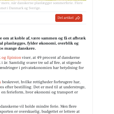
der mere, når danskerne planlægger sommerferie. Flere
mmet i Danmark og Sverige.
Del artikel
 om at koble af, være sammen og få et afbræk
al planlægges, fylder økonomi, overblik og
 hos mange danskere.
 og Epinion
viser, at 49 procent af danskerne
i år. Samtidig svarer tre ud af fire, at stigende
g ændringer i privatøkonomien har betydning for
k
beskrevet, hvilke rettigheder forbrugere har,
s efter bestilling. Det er med til at understrege,
ge en ferieform, hvor økonomi og transport er
 danskerne vil holde mindre ferie. Men flere
sporten er overskuelig, budgettet er lettere at