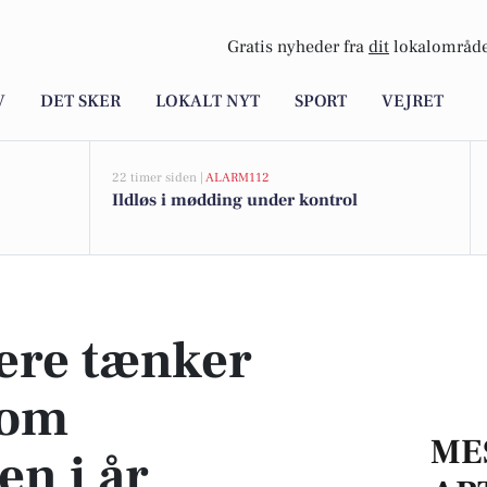
Gratis nyheder fra
dit
lokalområde
V
DET SKER
LOKALT NYT
SPORT
VEJRET
22 timer siden |
ALARM112
Ildløs i mødding under kontrol
sommerferien i år
ere tænker
 om
ME
n i år