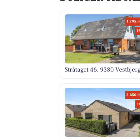
1.795.0
1
Stråtaget 46, 9380 Vestbjer
2.650.0
1