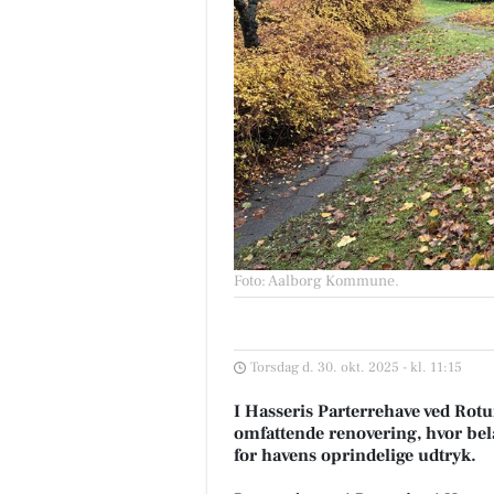
Foto: Aalborg Kommune
.
Torsdag d. 30. okt. 2025 - kl. 11:15
I Hasseris Parterrehave ved R
omfattende renovering, hvor be
for havens oprindelige udtryk.