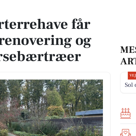
renovering og japanske kirsebærtræer
rterrehave får
 renovering og
ME
irsebærtræer
AR
VE
Sol 