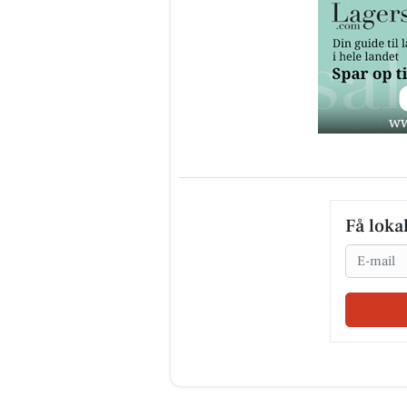
Få loka
Email