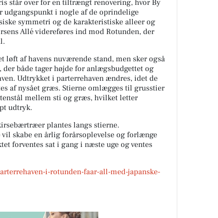
s står over for en tiltrængt renovering, hvor By
 udgangspunkt i nogle af de oprindelige
siske symmetri og de karakteristiske alleer og
orsens Allé videreføres ind mod Rotunden, der
l.
t løft af havens nuværende stand, men sker også
der både tager højde for anlægsbudgettet og
 haven. Udtrykket i parterrehaven ændres, idet de
es af nysået græs. Stierne omlægges til grusstier
tenstål mellem sti og græs, hvilket letter
pt udtryk.
kirsebærtræer plantes langs stierne.
vil skabe en årlig forårsoplevelse og forlænge
ktet forventes sat i gang i næste uge og ventes
arterrehaven-i-rotunden-faar-all-med-japanske-