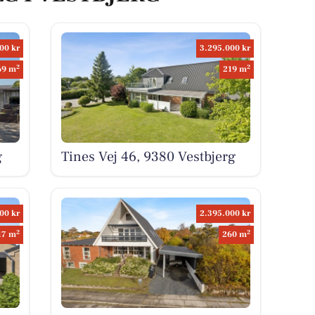
00 kr
3.295.000 kr
2
2
69 m
219 m
g
Tines Vej 46, 9380 Vestbjerg
00 kr
2.395.000 kr
2
2
17 m
260 m