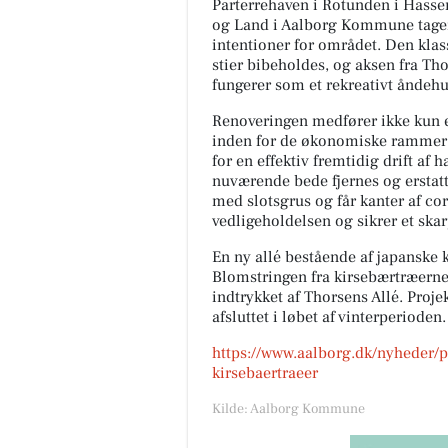
Parterrehaven i Rotunden i Hasseri
og Land i Aalborg Kommune tager
intentioner for området. Den klas
stier bibeholdes, og aksen fra Th
fungerer som et rekreativt åndehu
Renoveringen medfører ikke kun e
inden for de økonomiske rammer, 
for en effektiv fremtidig drift af
nuværende bede fjernes og erstatt
med slotsgrus og får kanter af cor
vedligeholdelsen og sikrer et skar
En ny allé bestående af japanske 
Blomstringen fra kirsebærtræerne 
indtrykket af Thorsens Allé. Proje
afsluttet i løbet af vinterperioden.
https://www.aalborg.dk/nyheder/p
kirsebaertraeer
Kilde: Aalborg Kommune