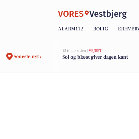
VORES
Vestbjerg
ALARM112
BOLIG
ERHVER
15 timer siden |
VEJRET
Seneste nyt ›
Sol og blæst giver dagen kant