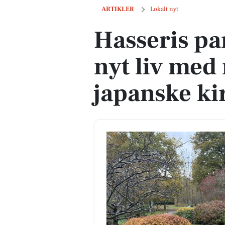
Hasseris parterrehave får nyt liv med 
ARTIKLER
Lokalt nyt
Hasseris pa
nyt liv med
japanske k