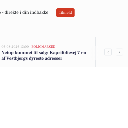
 -
direkte i din indbakke
Tilmeld
06-08-2026 13:00 |
BOLIGMARKED
05-08-2026 13:01
‹
›
Netop kommet til salg: Kaprifolievej 7 en
Top 6 over dy
af Vestbjergs dyreste adresser
Vestbjerg. Pr