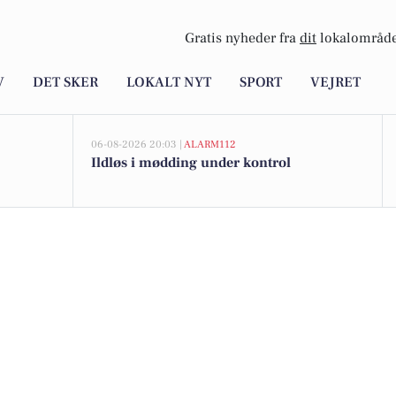
Gratis nyheder fra
dit
lokalområde
V
DET SKER
LOKALT NYT
SPORT
VEJRET
06-08-2026 20:03 |
ALARM112
Ildløs i mødding under kontrol