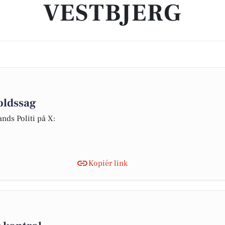
VESTBJERG
voldssag
nds Politi på X:
Kopiér link