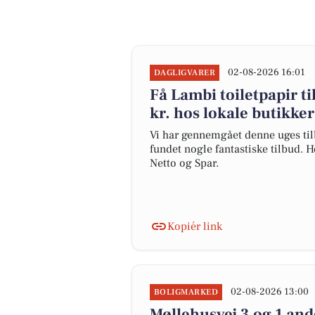
02-08-2026 16:01
DAGLIGVARER
Få Lambi toiletpapir ti
kr. hos lokale butikker
Vi har gennemgået denne uges tilb
fundet nogle fantastiske tilbud. H
Netto og Spar.
Kopiér link
02-08-2026 13:00
BOLIGMARKED
Møllehusvej 3 og 1 and