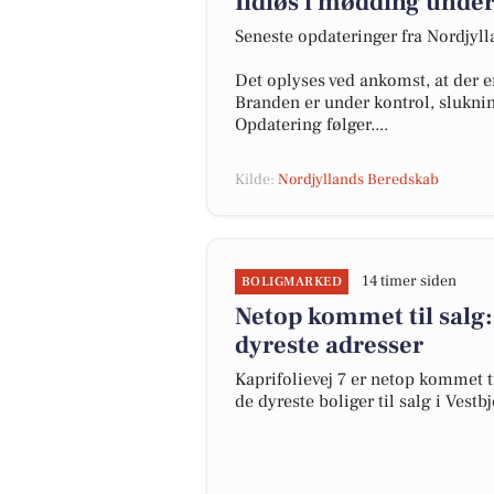
Ildløs i mødding under
Seneste opdateringer fra Nordjyl
Det oplyses ved ankomst, at der e
Branden er under kontrol, slukni
Opdatering følger....
Kilde:
Nordjyllands Beredskab
14 timer siden
BOLIGMARKED
Netop kommet til salg: 
dyreste adresser
Kaprifolievej 7 er netop kommet til
de dyreste boliger til salg i Vestbj