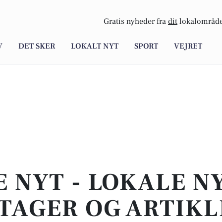
Gratis nyheder fra
dit
lokalområde
V
DET SKER
LOKALT NYT
SPORT
VEJRET
E NYT - LOKALE N
TAGER OG ARTIKL