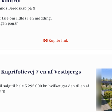
 kontrol
lands Beredskab på X:
r tale om ildløs i en mødding.
ngen pågår.
Kopiér link
Kaprifolievej 7 en af Vestbjergs
 salg til hele 5.295.000 kr, hvilket gør den til en af
erg.