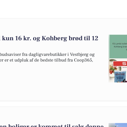
l kun 16 kr. og Kohberg brød til 12
udsaviser fra dagligvarebutikker i Vestbjerg og
er er et udpluk af de bedste tilbud fra Coop365,
en boliger er kommet til salg denne