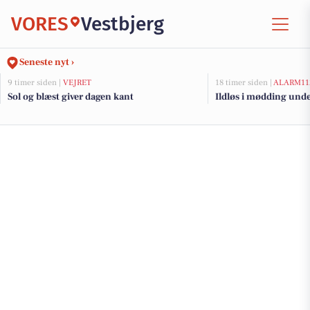
VORES
Vestbjerg
Seneste nyt ›
9 timer siden |
VEJRET
18 timer siden |
ALARM11
Sol og blæst giver dagen kant
Ildløs i mødding und