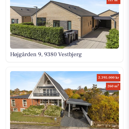
117 m
Højgården 9, 9380 Vestbjerg
2.395.000 kr
2
260 m