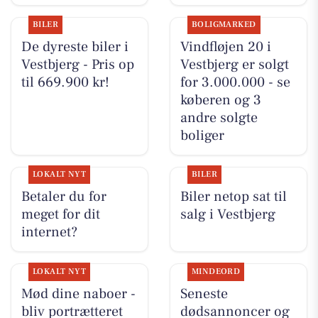
BILER
BOLIGMARKED
De dyreste biler i
Vindfløjen 20 i
Vestbjerg - Pris op
Vestbjerg er solgt
til 669.900 kr!
for 3.000.000 - se
køberen og 3
andre solgte
boliger
LOKALT NYT
BILER
Betaler du for
Biler netop sat til
meget for dit
salg i Vestbjerg
internet?
LOKALT NYT
MINDEORD
Mød dine naboer -
Seneste
bliv portrætteret
dødsannoncer og