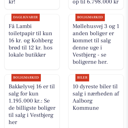
kr!
op til 6.798.000 kr
DAGLIGVARER
BOLIGMARKED
Få Lambi
Møllehusvej 3 og 1
toiletpapir til kun
anden boliger er
16 kr. og Kohberg
kommet til salg
brød til 12 kr. hos
denne uge i
lokale butikker
Vestbjerg - se
boligerne her.
BOLIGMARKED
BILER
Bakkelyvej 16 er til
10 dyreste biler til
salg for kun
salg i nærheden af
1.195.000 kr.: Se
Aalborg
de billigste boliger
Kommune
til salg i Vestbjerg
her