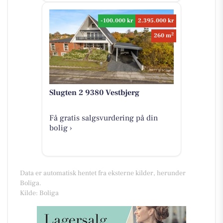
-100.000 kr
2.395.000 kr
2
260 m
Slugten 2 9380 Vestbjerg
Få gratis salgsvurdering på din
bolig ›
Data er automatisk hentet fra eksterne kilder, herunder
Boliga.
Kilde: Boliga