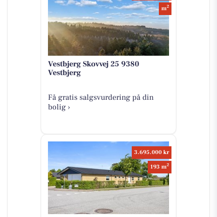
2
m
Vestbjerg Skovvej 25 9380
Vestbjerg
Få gratis salgsvurdering på din
bolig ›
3.695.000 kr
2
193 m