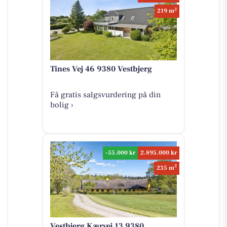
2
219 m
Tines Vej 46 9380 Vestbjerg
Få gratis salgsvurdering på din
bolig ›
-55.000 kr
2.895.000 kr
2
235 m
Vestbjerg Kærvej 13 9380